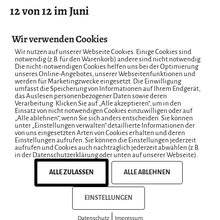
12 von 12 im Juni
Im Mai habe ich ja leider den 12ten verpeilt. So habe ich mir
Wir verwenden Cookies
aber für den Juni einen Knoten ins Taschentuch gemacht
Wir nutzen auf unserer Webseite Cookies. Einige Cookies sind
notwendig (z.B. für den Warenkorb) andere sind nicht notwendig.
und bin wieder mit 12 von 12 dabei. Den Beitrag verlinke ich
Die nicht-notwendigen Cookies helfen uns bei der Optimierung
mit…
unseres Online-Angebotes, unserer Webseitenfunktionen und
werden für Marketingzwecke eingesetzt. Die Einwilligung
umfasst die Speicherung von Informationen auf Ihrem Endgerät,
Veröffentlicht
Kategorisiert
12. Juni 2026
das Auslesen personenbezogener Daten sowie deren
Allgemein
Verarbeitung. Klicken Sie auf „Alle akzeptieren“, um in den
am
als
Einsatz von nicht notwendigen Cookies einzuwilligen oder auf
„Alle ablehnen“, wenn Sie sich anders entscheiden. Sie können
unter „Einstellungen verwalten“ detaillierte Informationen der
von uns eingesetzten Arten von Cookies erhalten und deren
Einstellungen aufrufen. Sie können die Einstellungen jederzeit
aufrufen und Cookies auch nachträglich jederzeit abwählen (z.B.
in der Datenschutzerklärung oder unten auf unserer Webseite).
ALLE ZULASSEN
ALLE ABLEHNEN
EINSTELLUNGEN
|
Datenschutz
Impressum