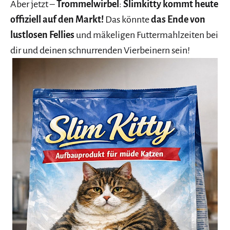
Aber jetzt –
Trommelwirbel
:
Slimkitty kommt heute
offiziell auf den Markt!
Das könnte
das Ende von
lustlosen Fellies
und mäkeligen Futtermahlzeiten bei
dir und deinen schnurrenden Vierbeinern sein!