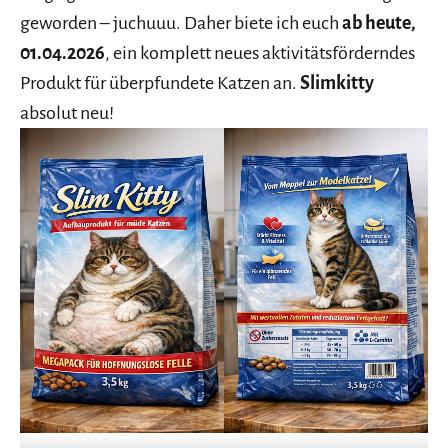
geworden – juchuuu. Daher biete ich euch
ab heute,
01.04.2026
, ein komplett neues aktivitätsförderndes
Produkt für überpfundete Katzen an.
Slimkitty
absolut neu!