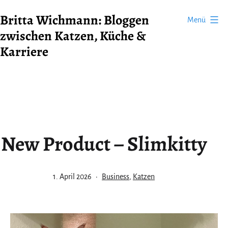
Zum
Britta Wichmann: Bloggen
Menü
Inhalt
zwischen Katzen, Küche &
springen
Karriere
New Product – Slimkitty
Veröffentlicht
Kategorisiert
1. April 2026
Business
,
Katzen
am
als