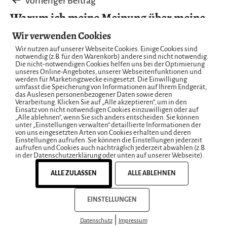
Beitragsnavigation
Vorheriger Beitrag
Warum ich meine Meinung über meine
Sammelleidenschaft geändert habe
Wir verwenden Cookies
Wir nutzen auf unserer Webseite Cookies. Einige Cookies sind
notwendig (z.B. für den Warenkorb) andere sind nicht notwendig.
Nächster Beitrag
Die nicht-notwendigen Cookies helfen uns bei der Optimierung
unseres Online-Angebotes, unserer Webseitenfunktionen und
Mein Monatsrückblick März 2026 –
werden für Marketingzwecke eingesetzt. Die Einwilligung
umfasst die Speicherung von Informationen auf Ihrem Endgerät,
einfach Wow
das Auslesen personenbezogener Daten sowie deren
Verarbeitung. Klicken Sie auf „Alle akzeptieren“, um in den
Einsatz von nicht notwendigen Cookies einzuwilligen oder auf
„Alle ablehnen“, wenn Sie sich anders entscheiden. Sie können
unter „Einstellungen verwalten“ detaillierte Informationen der
von uns eingesetzten Arten von Cookies erhalten und deren
Einstellungen aufrufen. Sie können die Einstellungen jederzeit
aufrufen und Cookies auch nachträglich jederzeit abwählen (z.B.
in der Datenschutzerklärung oder unten auf unserer Webseite).
ALLE ZULASSEN
ALLE ABLEHNEN
EINSTELLUNGEN
|
Datenschutz
Impressum
Instagram
Impressum
Datenschutzerklärung