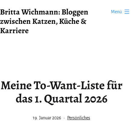
Zum
Britta Wichmann: Bloggen
Menü
Inhalt
zwischen Katzen, Küche &
springen
Karriere
Meine To-Want-Liste für
das 1. Quartal 2026
Veröffentlicht
Kategorisiert
19. Januar 2026
Persönliches
am
als