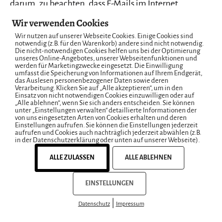
darum, zu beachten, dass E-Mails im Internet
grundsätzlich nicht verschlüsselt versendet werden.
Wir verwenden Cookies
Im Regelfall werden E-Mails zwar auf dem
Wir nutzen auf unserer Webseite Cookies. Einige Cookies sind
notwendig (z.B. für den Warenkorb) andere sind nicht notwendig.
Transportweg verschlüsselt, aber (sofern kein
Die nicht-notwendigen Cookies helfen uns bei der Optimierung
unseres Online-Angebotes, unserer Webseitenfunktionen und
sogenanntes Ende-zu-Ende-
werden für Marketingzwecke eingesetzt. Die Einwilligung
umfasst die Speicherung von Informationen auf Ihrem Endgerät,
Verschlüsselungsverfahren eingesetzt wird) nicht auf
das Auslesen personenbezogener Daten sowie deren
Verarbeitung. Klicken Sie auf „Alle akzeptieren“, um in den
den Servern, von denen sie abgesendet und
Einsatz von nicht notwendigen Cookies einzuwilligen oder auf
„Alle ablehnen“, wenn Sie sich anders entscheiden. Sie können
empfangen werden. Wir können daher für den
unter „Einstellungen verwalten“ detaillierte Informationen der
von uns eingesetzten Arten von Cookies erhalten und deren
Übertragungsweg der E-Mails zwischen dem
Einstellungen aufrufen. Sie können die Einstellungen jederzeit
aufrufen und Cookies auch nachträglich jederzeit abwählen (z.B.
Absender und dem Empfang auf unserem Server
in der Datenschutzerklärung oder unten auf unserer Webseite).
keine Verantwortung übernehmen;
ALLE ZULASSEN
ALLE ABLEHNEN
Rechtsgrundlagen:
Berechtigte Interessen (Art. 6
Abs. 1 S. 1 lit. f) DSGVO).
EINSTELLUNGEN
1&1 IONOS:
Leistungen auf dem Gebiet der
|
Datenschutz
Impressum
Bereitstellung von informationstechnischer