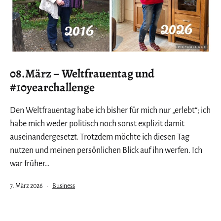
08.März – Weltfrauentag und
#10yearchallenge
Den Weltfrauentag habe ich bisher für mich nur „erlebt“; ich
habe mich weder politisch noch sonst explizit damit
auseinandergesetzt. Trotzdem möchte ich diesen Tag
nutzen und meinen persönlichen Blick auf ihn werfen. Ich
war früher…
Veröffentlicht
Kategorisiert
7. März 2026
Business
am
als