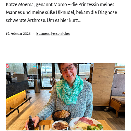
Katze Moema, genannt Momo – die Prinzessin meines
Mannes und meine süße Ulknudel, bekam die Diagnose
schwerste Arthrose. Um es hier kurz…
Veröffentlicht
Kategorisiert
15. Februar 2026
Business
,
Persönliches
am
als