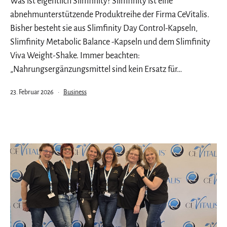
Was ist eigentlich Slimfinity? Slimfinity ist eine
abnehmunterstützende Produktreihe der Firma CeVitalis.
Bisher besteht sie aus Slimfinity Day Control-Kapseln,
Slimfinity Metabolic Balance -Kapseln und dem Slimfinity
Viva Weight-Shake. Immer beachten:
„Nahrungsergänzungsmittel sind kein Ersatz für…
Veröffentlicht
Kategorisiert
23. Februar 2026
Business
am
als