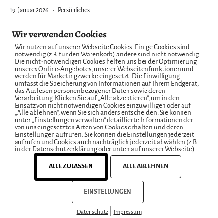
Veröffentlicht
Kategorisiert
19. Januar 2026
Persönliches
am
als
Wir verwenden Cookies
Wir nutzen auf unserer Webseite Cookies. Einige Cookies sind
notwendig (z.B. für den Warenkorb) andere sind nicht notwendig.
Die nicht-notwendigen Cookies helfen uns bei der Optimierung
unseres Online-Angebotes, unserer Webseitenfunktionen und
werden für Marketingzwecke eingesetzt. Die Einwilligung
Seitennummerierung
Neuere
Ältere
umfasst die Speicherung von Informationen auf Ihrem Endgerät,
das Auslesen personenbezogener Daten sowie deren
der
Verarbeitung. Klicken Sie auf „Alle akzeptieren“, um in den
Einsatz von nicht notwendigen Cookies einzuwilligen oder auf
„Alle ablehnen“, wenn Sie sich anders entscheiden. Sie können
Beiträge
unter „Einstellungen verwalten“ detaillierte Informationen der
von uns eingesetzten Arten von Cookies erhalten und deren
Einstellungen aufrufen. Sie können die Einstellungen jederzeit
aufrufen und Cookies auch nachträglich jederzeit abwählen (z.B.
in der Datenschutzerklärung oder unten auf unserer Webseite).
ALLE ZULASSEN
ALLE ABLEHNEN
EINSTELLUNGEN
|
Datenschutz
Impressum
Instagram
Impressum
Datenschutzerklärung